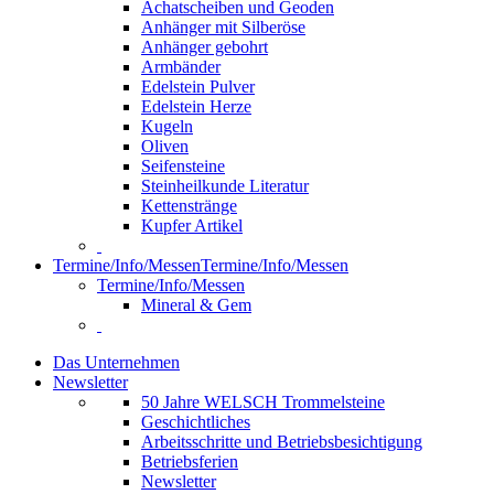
Achatscheiben und Geoden
Anhänger mit Silberöse
Anhänger gebohrt
Armbänder
Edelstein Pulver
Edelstein Herze
Kugeln
Oliven
Seifensteine
Steinheilkunde Literatur
Kettenstränge
Kupfer Artikel
Termine/Info/Messen
Termine/Info/Messen
Termine/Info/Messen
Mineral & Gem
Das Unternehmen
Newsletter
50 Jahre WELSCH Trommelsteine
Geschichtliches
Arbeitsschritte und Betriebsbesichtigung
Betriebsferien
Newsletter